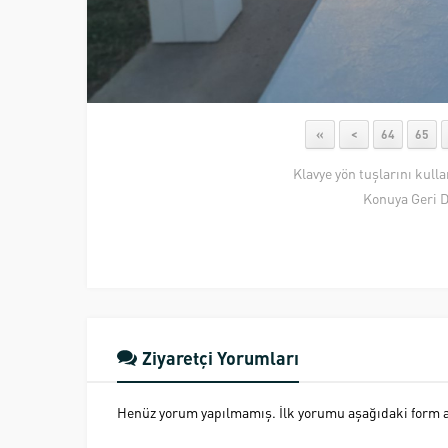
«
<
64
65
Klavye yön tuşlarını kull
Konuya Geri 
Ziyaretçi Yorumları
Henüz yorum yapılmamış. İlk yorumu aşağıdaki form ara