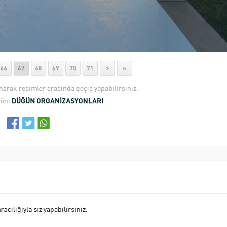
66
67
68
69
70
71
>
»
anarak resimler arasında geçiş yapabilirsiniz.
Dön:
DÜĞÜN ORGANİZASYONLARI
cılığıyla siz yapabilirsiniz.