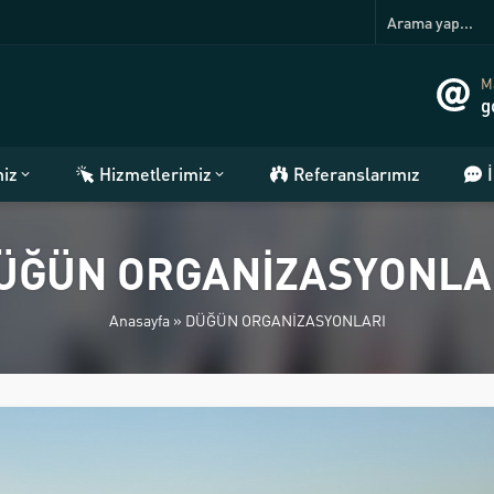
Ma
g
miz
Hizmetlerimiz
Referanslarımız
ÜĞÜN ORGANİZASYONLA
Anasayfa
»
DÜĞÜN ORGANİZASYONLARI