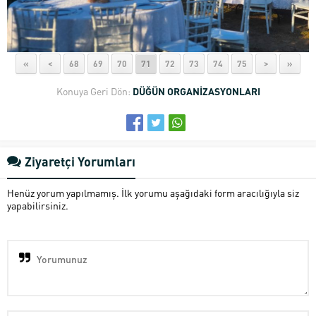
«
<
68
69
70
71
72
73
74
75
>
»
Konuya Geri Dön:
DÜĞÜN ORGANİZASYONLARI
Ziyaretçi Yorumları
Henüz yorum yapılmamış. İlk yorumu aşağıdaki form aracılığıyla siz
yapabilirsiniz.