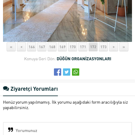
«
<
166
167
168
169
170
171
172
173
>
»
Konuya Geri Dön:
DÜĞÜN ORGANİZASYONLARI
Ziyaretçi Yorumları
Henüz yorum yapılmamış. İlk yorumu aşağıdaki form aracılığıyla siz
yapabilirsiniz.