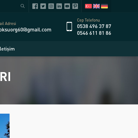
Cep Telefonu
il Adresi
0538 496 37 87
oksuorg60@gmail.com
0546 611 81 86
İletişim
RI