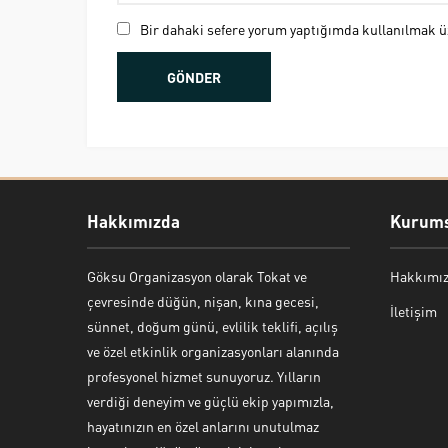
Bir dahaki sefere yorum yaptığımda kullanılmak üz
Hakkımızda
Kurums
Göksu Organizasyon olarak Tokat ve
Hakkımı
Bekir Kiper
çevresinde düğün, nişan, kına gecesi,
İletişim
sünnet, doğum günü, evlilik teklifi, açılış
ve özel etkinlik organizasyonları alanında
profesyonel hizmet sunuyoruz. Yılların
verdiği deneyim ve güçlü ekip yapımızla,
Cevap Yaz
hayatınızın en özel anlarını unutulmaz