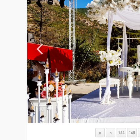
«
<
164
165