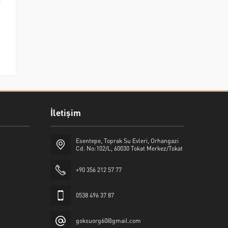
İletişim
Esentepe, Toprak Su Evleri, Orhangazi
Cd. No:102/L, 60030 Tokat Merkez/Tokat
+90 356 212 57 77
0538 496 37 87
goksuorg60@gmail.com