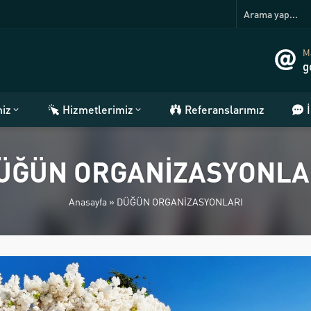
Ma
g
miz
Hizmetlerimiz
Referanslarımız
ÜĞÜN ORGANİZASYONLA
Anasayfa
»
DÜĞÜN ORGANİZASYONLARI