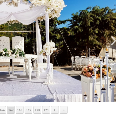
166
167
168
169
170
171
>
»