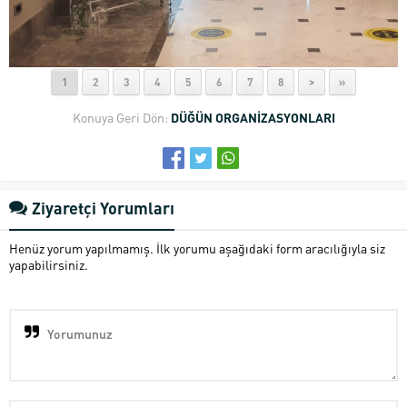
1
2
3
4
5
6
7
8
>
»
Konuya Geri Dön:
DÜĞÜN ORGANİZASYONLARI
Ziyaretçi Yorumları
Henüz yorum yapılmamış. İlk yorumu aşağıdaki form aracılığıyla siz
yapabilirsiniz.