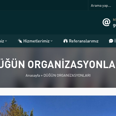
Ma
g
miz
Hizmetlerimiz
Referanslarımız
ÜĞÜN ORGANİZASYONLA
Anasayfa
»
DÜĞÜN ORGANİZASYONLARI