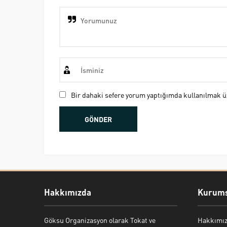
Bir dahaki sefere yorum yaptığımda kullanılmak üz
Hakkımızda
Kurums
Göksu Organizasyon olarak Tokat ve
Hakkımı
Bekir Kiper