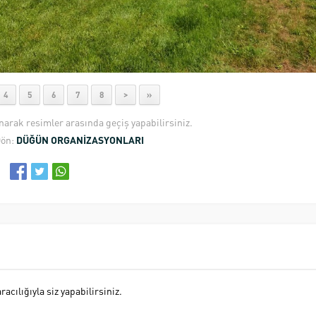
4
5
6
7
8
>
»
anarak resimler arasında geçiş yapabilirsiniz.
Dön:
DÜĞÜN ORGANİZASYONLARI
cılığıyla siz yapabilirsiniz.