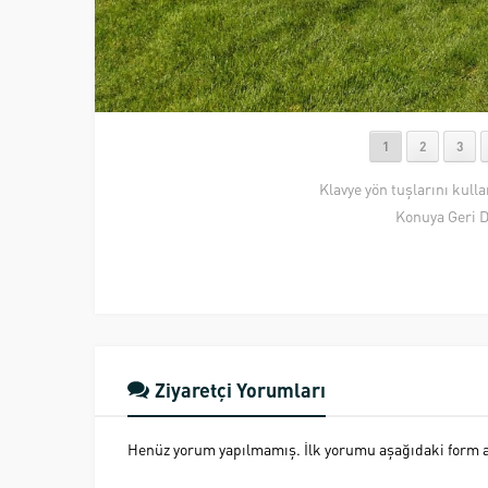
1
2
3
Klavye yön tuşlarını kull
Konuya Geri 
Ziyaretçi Yorumları
Henüz yorum yapılmamış. İlk yorumu aşağıdaki form ara