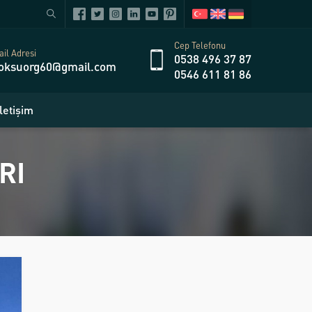
Cep Telefonu
il Adresi
0538 496 37 87
oksuorg60@gmail.com
0546 611 81 86
İletişim
RI