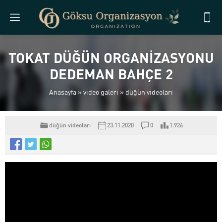
TOKAT DÜĞÜN ORGANİZASYONU
DEDEMAN BAHÇE 2
Anasayfa
»
video galeri
»
düğün videoları
düğün videoları
23.11.2020
0
1.926