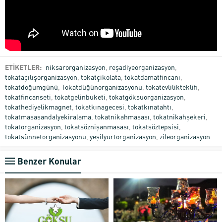
ETİKETLER:
niksarorganizasyon
,
reşadiyeorganizasyon
,
tokataçılışorganizasyon
,
tokatçikolata
,
tokatdamatfincanı
,
tokatdoğumgünü
,
Tokatdüğünorganizasyonu
,
tokatevlilikteklifi
,
tokatfincanseti
,
tokatgelinbuketi
,
tokatgöksuorganizasyon
,
tokathediyelikmagnet
,
tokatkınagecesi
,
tokatkınatahtı
,
tokatmasasandalyekiralama
,
tokatnikahmasası
,
tokatnikahşekeri
,
tokatorganizasyon
,
tokatsöznişanmasası
,
tokatsöztepsisi
,
tokatsünnetorganizasyonu
,
yeşilyurtorganizasyon
,
zileorganizasyon
Benzer Konular