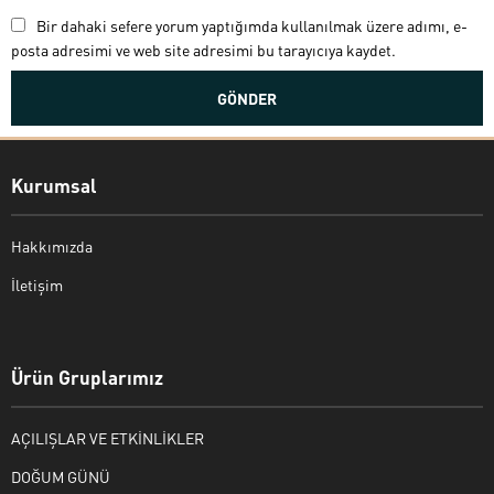
Bir dahaki sefere yorum yaptığımda kullanılmak üzere adımı, e-
posta adresimi ve web site adresimi bu tarayıcıya kaydet.
Kurumsal
Hakkımızda
İletişim
Bekir Kiper
Ürün Gruplarımız
AÇILIŞLAR VE ETKİNLİKLER
Cevap Yaz
DOĞUM GÜNÜ