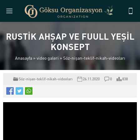
RUSTİK AHŞAP VE FUULL YEŞİL
KONSEPT
Anasayfa
»
video galeri
»
Söz-nişan-teklif-nikah-videoları
Söz-nişan-teklif-nikah-videoları
26.11.2020
0
838