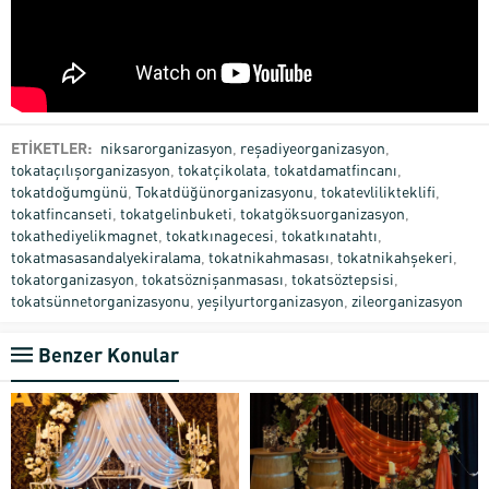
ETİKETLER:
niksarorganizasyon
,
reşadiyeorganizasyon
,
tokataçılışorganizasyon
,
tokatçikolata
,
tokatdamatfincanı
,
tokatdoğumgünü
,
Tokatdüğünorganizasyonu
,
tokatevlilikteklifi
,
tokatfincanseti
,
tokatgelinbuketi
,
tokatgöksuorganizasyon
,
tokathediyelikmagnet
,
tokatkınagecesi
,
tokatkınatahtı
,
tokatmasasandalyekiralama
,
tokatnikahmasası
,
tokatnikahşekeri
,
tokatorganizasyon
,
tokatsöznişanmasası
,
tokatsöztepsisi
,
tokatsünnetorganizasyonu
,
yeşilyurtorganizasyon
,
zileorganizasyon
Benzer Konular