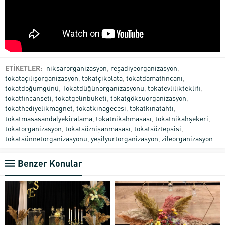
ETİKETLER:
niksarorganizasyon
,
reşadiyeorganizasyon
,
tokataçılışorganizasyon
,
tokatçikolata
,
tokatdamatfincanı
,
tokatdoğumgünü
,
Tokatdüğünorganizasyonu
,
tokatevlilikteklifi
,
tokatfincanseti
,
tokatgelinbuketi
,
tokatgöksuorganizasyon
,
tokathediyelikmagnet
,
tokatkınagecesi
,
tokatkınatahtı
,
tokatmasasandalyekiralama
,
tokatnikahmasası
,
tokatnikahşekeri
,
tokatorganizasyon
,
tokatsöznişanmasası
,
tokatsöztepsisi
,
tokatsünnetorganizasyonu
,
yeşilyurtorganizasyon
,
zileorganizasyon
Benzer Konular