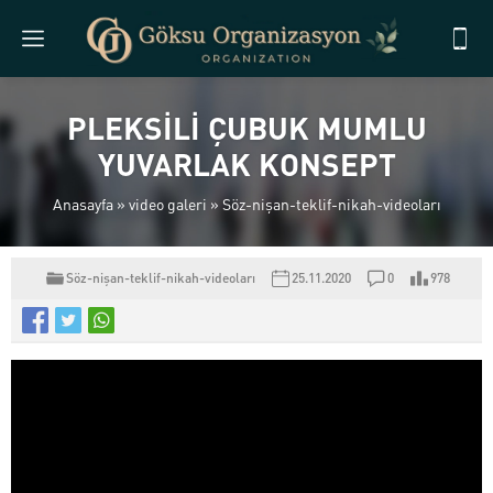
PLEKSİLİ ÇUBUK MUMLU
YUVARLAK KONSEPT
Anasayfa
»
video galeri
»
Söz-nişan-teklif-nikah-videoları
Söz-nişan-teklif-nikah-videoları
25.11.2020
0
978