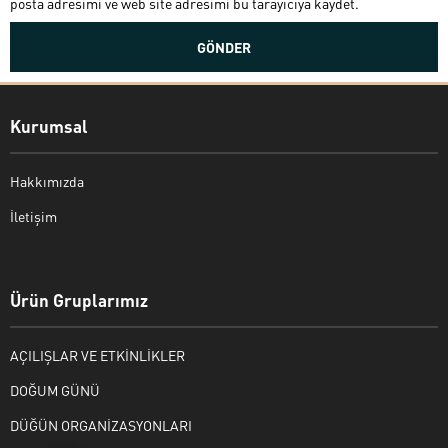
posta adresimi ve web site adresimi bu tarayıcıya kaydet.
Kurumsal
Hakkımızda
İletişim
Bekir Kiper
Ürün Gruplarımız
AÇILIŞLAR VE ETKİNLİKLER
Cevap Yaz
DOĞUM GÜNÜ
DÜĞÜN ORGANİZASYONLARI