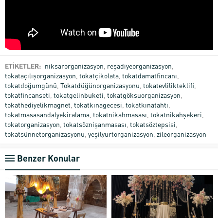
ETİKETLER:
niksarorganizasyon
,
reşadiyeorganizasyon
,
tokataçılışorganizasyon
,
tokatçikolata
,
tokatdamatfincanı
,
tokatdoğumgünü
,
Tokatdüğünorganizasyonu
,
tokatevlilikteklifi
,
tokatfincanseti
,
tokatgelinbuketi
,
tokatgöksuorganizasyon
,
tokathediyelikmagnet
,
tokatkınagecesi
,
tokatkınatahtı
,
tokatmasasandalyekiralama
,
tokatnikahmasası
,
tokatnikahşekeri
,
tokatorganizasyon
,
tokatsöznişanmasası
,
tokatsöztepsisi
,
tokatsünnetorganizasyonu
,
yeşilyurtorganizasyon
,
zileorganizasyon
Benzer Konular