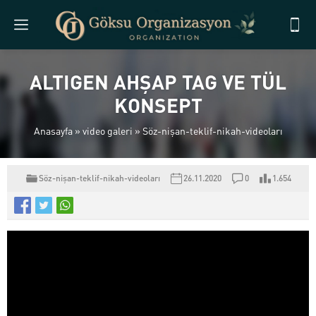
ALTIGEN AHŞAP TAG VE TÜL
KONSEPT
Anasayfa
»
video galeri
»
Söz-nişan-teklif-nikah-videoları
Söz-nişan-teklif-nikah-videoları
26.11.2020
0
1.654