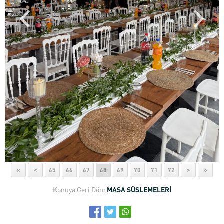
«
<
65
66
67
68
69
70
71
72
>
»
Konuya Geri Dön:
MASA SÜSLEMELERİ