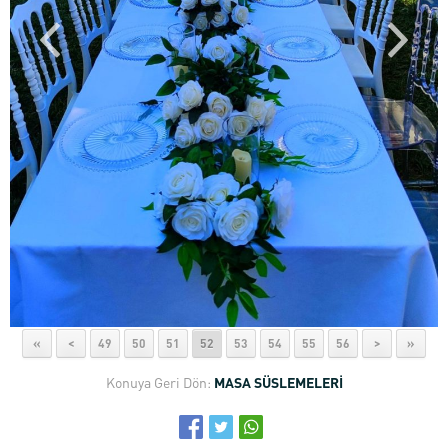
«
<
49
50
51
52
53
54
55
56
>
»
Konuya Geri Dön:
MASA SÜSLEMELERİ