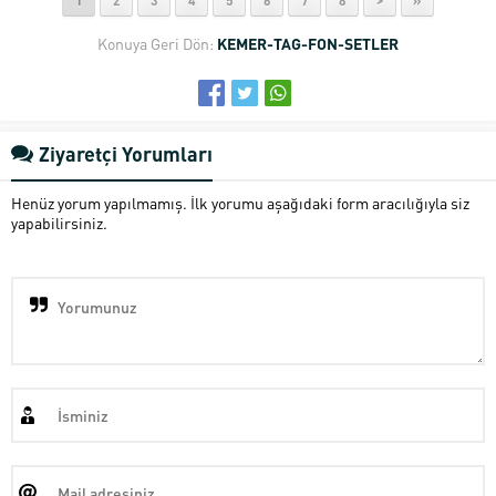
1
2
3
4
5
6
7
8
>
»
Konuya Geri Dön:
KEMER-TAG-FON-SETLER
Ziyaretçi Yorumları
Henüz yorum yapılmamış. İlk yorumu aşağıdaki form aracılığıyla siz
yapabilirsiniz.