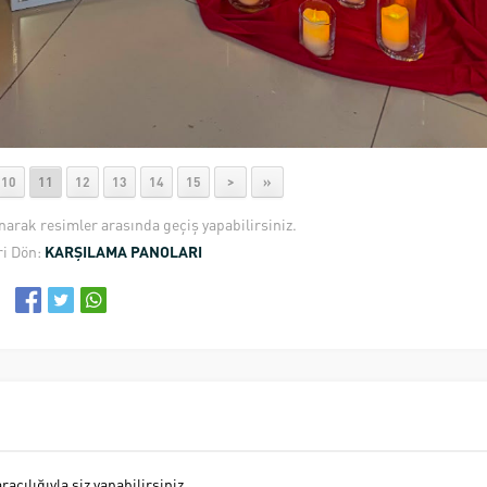
10
11
12
13
14
15
>
»
anarak resimler arasında geçiş yapabilirsiniz.
i Dön:
KARŞILAMA PANOLARI
cılığıyla siz yapabilirsiniz.