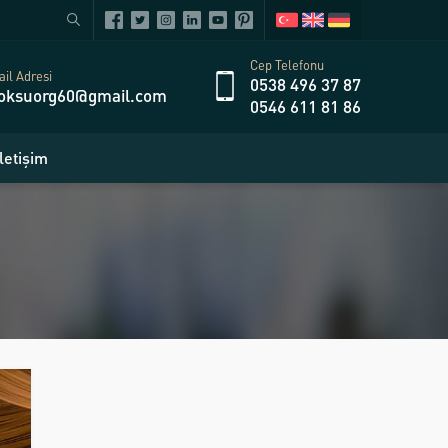
Cep Telefonu
il Adresi
0538 496 37 87
oksuorg60@gmail.com
0546 611 81 86
İletişim