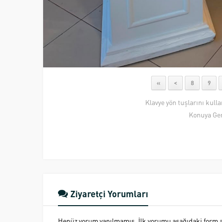
«
<
8
9
Klavye yön tuşlarını kull
Konuya Ger
Ziyaretçi Yorumları
Henüz yorum yapılmamış. İlk yorumu aşağıdaki form ara