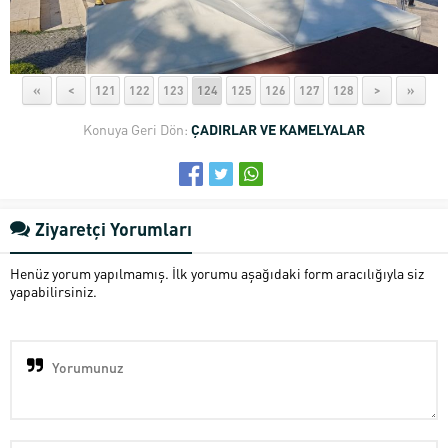
«
<
121
122
123
124
125
126
127
128
>
»
Konuya Geri Dön:
ÇADIRLAR VE KAMELYALAR
Ziyaretçi Yorumları
Henüz yorum yapılmamış. İlk yorumu aşağıdaki form aracılığıyla siz
yapabilirsiniz.