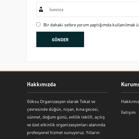
Bir dahaki sefere yorum yaptığımda kullanılmak üz
Hakkımızda
Kurums
Göksu Organizasyon olarak Tokat ve
Hakkımı
Bekir Kiper
çevresinde düğün, nişan, kına gecesi,
İletişim
sünnet, doğum günü, evlilik teklifi, açılış
ve özel etkinlik organizasyonları alanında
profesyonel hizmet sunuyoruz. Yılların