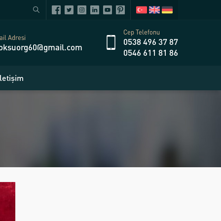
Cep Telefonu
il Adresi
0538 496 37 87
oksuorg60@gmail.com
0546 611 81 86
İletişim