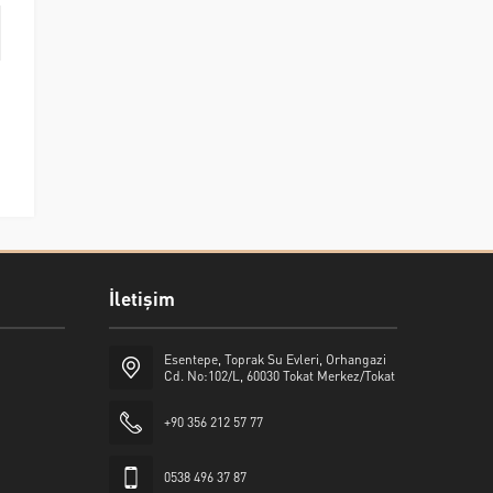
İletişim
Esentepe, Toprak Su Evleri, Orhangazi
Cd. No:102/L, 60030 Tokat Merkez/Tokat
+90 356 212 57 77
0538 496 37 87