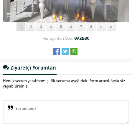
1
2
3
4
5
6
7
8
>
»
Konuya Geri Dön:
GAZEBO
Ziyaretçi Yorumları
Henüz yorum yapılmamış. İlk yorumu aşağıdaki form aracılığıyla siz
yapabilirsiniz.