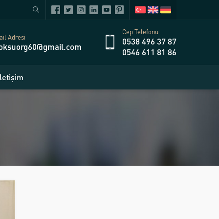
Cep Telefonu
il Adresi
0538 496 37 87
oksuorg60@gmail.com
0546 611 81 86
İletişim