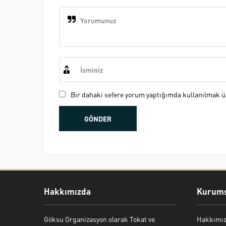
Bir dahaki sefere yorum yaptığımda kullanılmak üz
Hakkımızda
Kurums
Göksu Organizasyon olarak Tokat ve
Hakkımı
Bekir Kiper