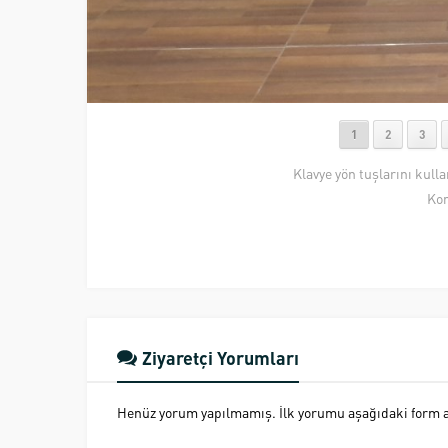
1
2
3
Klavye yön tuşlarını kull
Kon
Ziyaretçi Yorumları
Henüz yorum yapılmamış. İlk yorumu aşağıdaki form ara