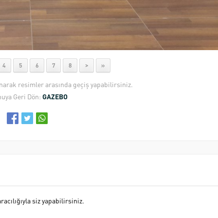
4
5
6
7
8
>
»
anarak resimler arasında geçiş yapabilirsiniz.
uya Geri Dön:
GAZEBO
cılığıyla siz yapabilirsiniz.