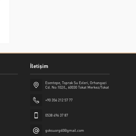
İletişim
Esentepe, Toprak Su Evleri, Orhangazi
Cd. No:102/L, 60030 Tokat Merkez/Tokat
+90 356 212 57 77
0538 496 37 87
goksuorg60@gmail.com