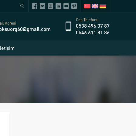
Cep Telefonu
il Adresi
0538 496 37 87
oksuorg60@gmail.com
0546 611 81 86
İletişim