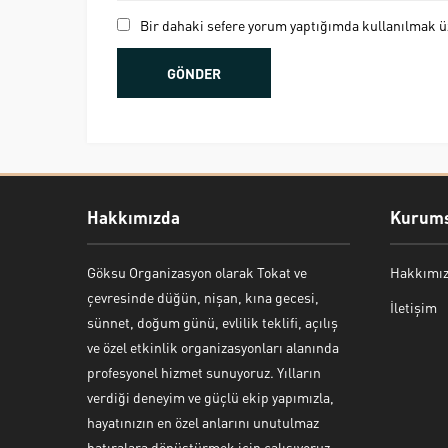
Bir dahaki sefere yorum yaptığımda kullanılmak üz
Hakkımızda
Kurums
Göksu Organizasyon olarak Tokat ve
Hakkımı
Bekir Kiper
çevresinde düğün, nişan, kına gecesi,
İletişim
sünnet, doğum günü, evlilik teklifi, açılış
ve özel etkinlik organizasyonları alanında
profesyonel hizmet sunuyoruz. Yılların
verdiği deneyim ve güçlü ekip yapımızla,
Cevap Yaz
hayatınızın en özel anlarını unutulmaz
hatıralara dönüştürmek için çalışıyoruz.