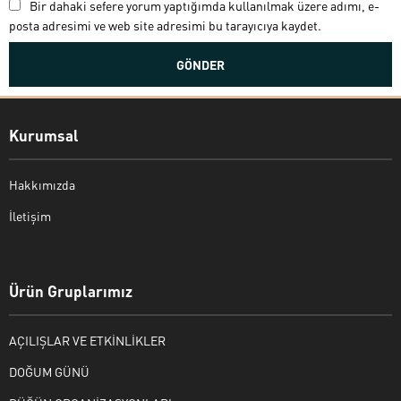
Bir dahaki sefere yorum yaptığımda kullanılmak üzere adımı, e-
posta adresimi ve web site adresimi bu tarayıcıya kaydet.
Kurumsal
Hakkımızda
İletişim
Bekir Kiper
Ürün Gruplarımız
AÇILIŞLAR VE ETKİNLİKLER
Cevap Yaz
DOĞUM GÜNÜ