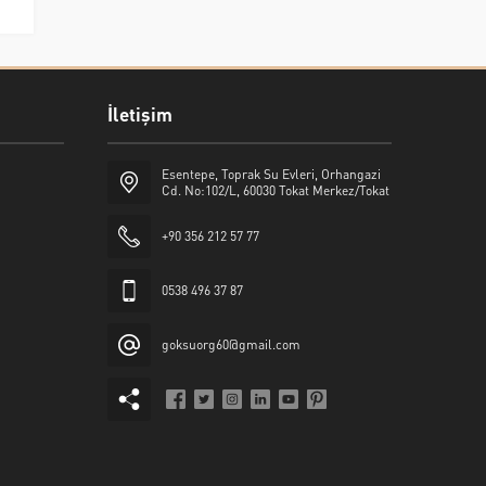
İletişim
Esentepe, Toprak Su Evleri, Orhangazi
Cd. No:102/L, 60030 Tokat Merkez/Tokat
+90 356 212 57 77
0538 496 37 87
goksuorg60@gmail.com