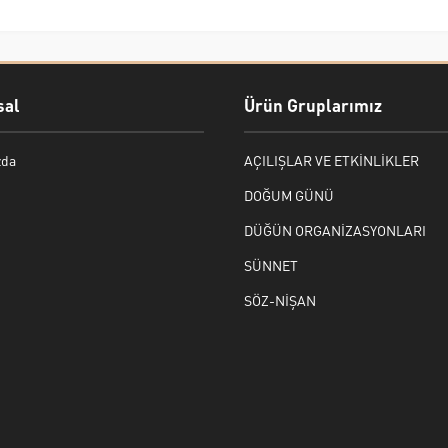
al
Ürün Gruplarımız
zda
AÇILIŞLAR VE ETKİNLİKLER
DOĞUM GÜNÜ
DÜĞÜN ORGANİZASYONLARI
SÜNNET
SÖZ-NİŞAN