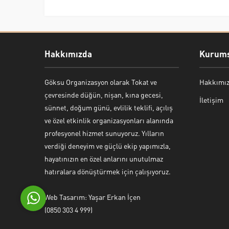
Hakkımızda
Kurums
Göksu Organizasyon olarak Tokat ve
Hakkımı
Bekir Kiper
çevresinde düğün, nişan, kına gecesi,
İletişim
sünnet, doğum günü, evlilik teklifi, açılış
ve özel etkinlik organizasyonları alanında
profesyonel hizmet sunuyoruz. Yılların
verdiği deneyim ve güçlü ekip yapımızla,
Cevap Yaz
hayatınızın en özel anlarını unutulmaz
hatıralara dönüştürmek için çalışıyoruz.
Web Tasarım: Yaşar Erkan İçen
(0850 303 4 999)