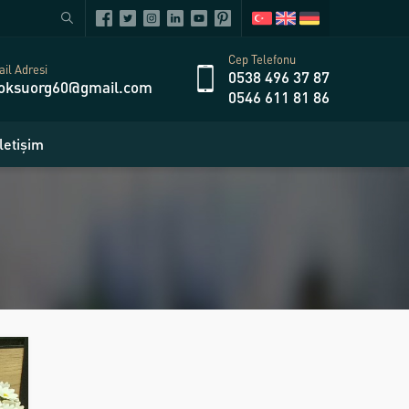
Cep Telefonu
il Adresi
0538 496 37 87
oksuorg60@gmail.com
0546 611 81 86
İletişim