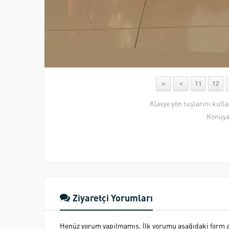
«
<
11
12
Klavye yön tuşlarını kull
Konuya
Ziyaretçi Yorumları
Henüz yorum yapılmamış. İlk yorumu aşağıdaki form ara