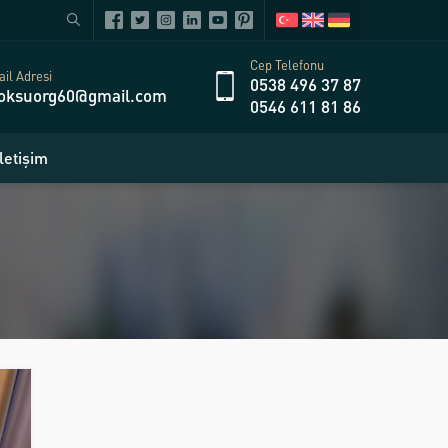
Cep Telefonu
il Adresi
0538 496 37 87
oksuorg60@gmail.com
0546 611 81 86
İletişim