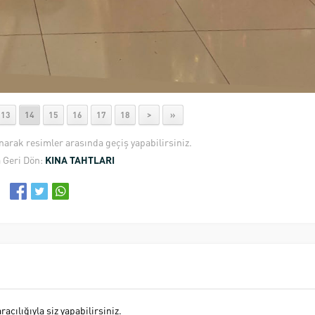
13
14
15
16
17
18
>
»
anarak resimler arasında geçiş yapabilirsiniz.
 Geri Dön:
KINA TAHTLARI
cılığıyla siz yapabilirsiniz.