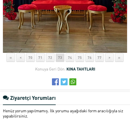
«
<
70
71
72
73
74
75
76
77
>
»
Konuya Geri Dön:
KINA TAHTLARI
Ziyaretçi Yorumları
Henüz yorum yapılmamış. İlk yorumu aşağıdaki form aracılığıyla siz
yapabilirsiniz.