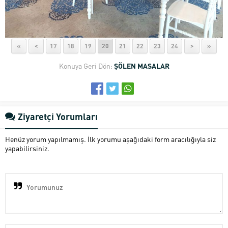
«
<
17
18
19
20
21
22
23
24
>
»
Konuya Geri Dön:
ŞÖLEN MASALAR
Ziyaretçi Yorumları
Henüz yorum yapılmamış. İlk yorumu aşağıdaki form aracılığıyla siz
yapabilirsiniz.