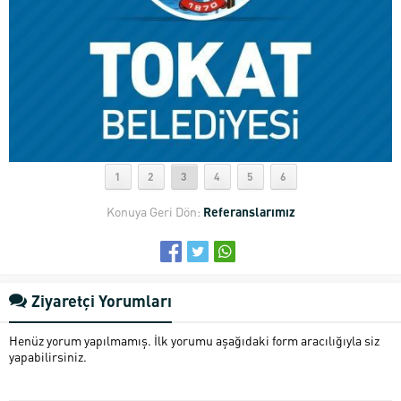
1
2
3
4
5
6
Konuya Geri Dön:
Referanslarımız
Ziyaretçi Yorumları
Henüz yorum yapılmamış. İlk yorumu aşağıdaki form aracılığıyla siz
yapabilirsiniz.