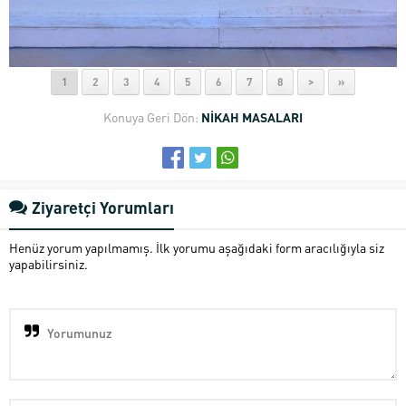
1
2
3
4
5
6
7
8
>
»
Konuya Geri Dön:
NİKAH MASALARI
Ziyaretçi Yorumları
Henüz yorum yapılmamış. İlk yorumu aşağıdaki form aracılığıyla siz
yapabilirsiniz.