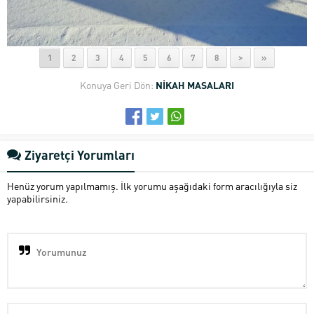
1
2
3
4
5
6
7
8
>
»
Konuya Geri Dön:
NİKAH MASALARI
Ziyaretçi Yorumları
Henüz yorum yapılmamış. İlk yorumu aşağıdaki form aracılığıyla siz
yapabilirsiniz.