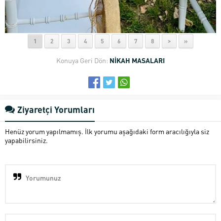
1
2
3
4
5
6
7
8
>
»
Konuya Geri Dön:
NİKAH MASALARI
Ziyaretçi Yorumları
Henüz yorum yapılmamış. İlk yorumu aşağıdaki form aracılığıyla siz
yapabilirsiniz.