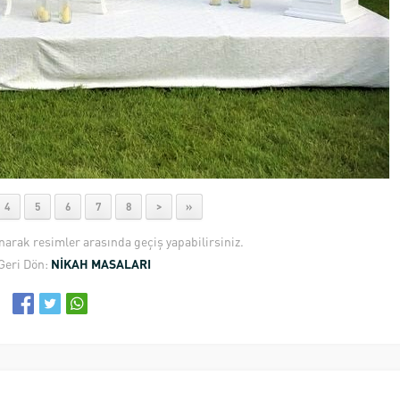
4
5
6
7
8
>
»
anarak resimler arasında geçiş yapabilirsiniz.
Geri Dön:
NİKAH MASALARI