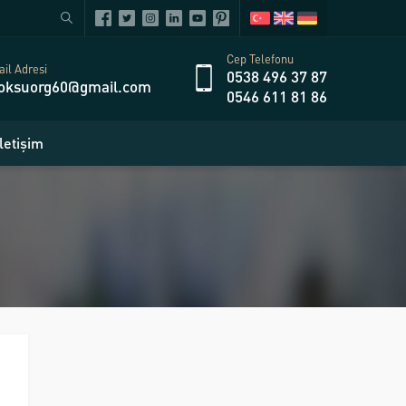
Cep Telefonu
il Adresi
0538 496 37 87
oksuorg60@gmail.com
0546 611 81 86
İletişim