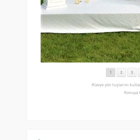
1
2
3
Klavye yön tuşlarını kull
Konuya 