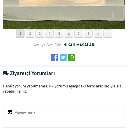
1
2
3
4
5
6
7
8
>
»
Konuya Geri Dön:
NİKAH MASALARI
Ziyaretçi Yorumları
Henüz yorum yapılmamış. İlk yorumu aşağıdaki form aracılığıyla siz
yapabilirsiniz.