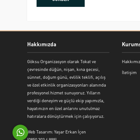
Hakkımızda
Kurums
Göksu Organizasyon olarak Tokat ve
Hakkımı
Bekir Kiper
çevresinde düğün, nişan, kına gecesi,
İletişim
sünnet, doğum günü, evlilik teklifi, açılış
ve özel etkinlik organizasyonları alanında
profesyonel hizmet sunuyoruz. Yılların
verdiği deneyim ve güçlü ekip yapımızla,
Cevap Yaz
hayatınızın en özel anlarını unutulmaz
hatıralara dönüştürmek için çalışıyoruz.
Web Tasarım: Yaşar Erkan İçen
(0850 303 4 999)