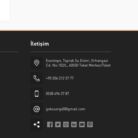
İletişim
Esentepe, Toprak Su Evleri, Orhangazi
Cd. No:102/L, 60030 Tokat Merkez/Tokat
+90 356 212 57 77
0538 496 37 87
goksuorg60@gmail.com