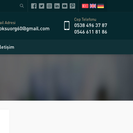
Cep Telefonu
il Adresi
0538 496 37 87
oksuorg60@gmail.com
0546 611 81 86
İletişim