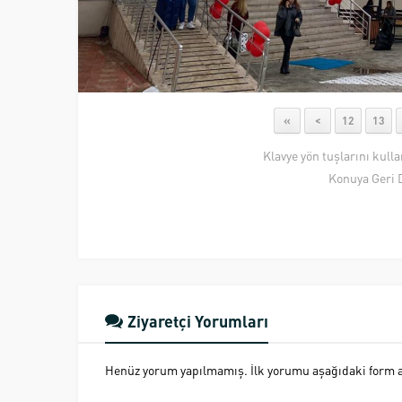
«
<
12
13
Klavye yön tuşlarını kull
Konuya Geri 
Ziyaretçi Yorumları
Henüz yorum yapılmamış. İlk yorumu aşağıdaki form ara