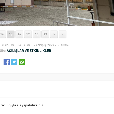
14
15
16
17
18
19
>
»
anarak resimler arasında geçiş yapabilirsiniz.
Dön:
AÇILIŞLAR VE ETKİNLİKLER
cılığıyla siz yapabilirsiniz.