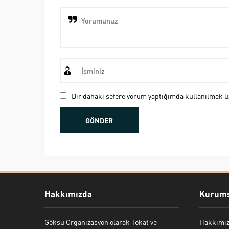
Bir dahaki sefere yorum yaptığımda kullanılmak üz
Hakkımızda
Kurums
Göksu Organizasyon olarak Tokat ve
Hakkımı
Bekir Kiper