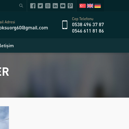
Cep Telefonu
il Adresi
0538 496 37 87
oksuorg60@gmail.com
0546 611 81 86
İletişim
ER