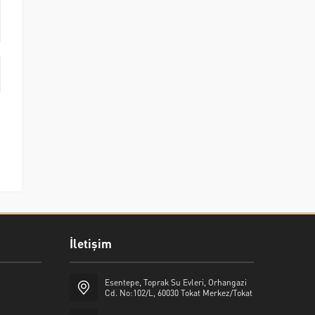
İletişim
Esentepe, Toprak Su Evleri, Orhangazi
Cd. No:102/L, 60030 Tokat Merkez/Tokat