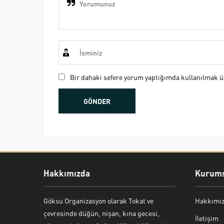
Bir dahaki sefere yorum yaptığımda kullanılmak üz
Hakkımızda
Kurums
Göksu Organizasyon olarak Tokat ve
Hakkımı
Bekir Kiper
çevresinde düğün, nişan, kına gecesi,
İletişim