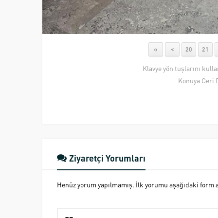
«
<
20
21
Klavye yön tuşlarını kull
Konuya Geri 
Ziyaretçi Yorumları
Henüz yorum yapılmamış. İlk yorumu aşağıdaki form ara