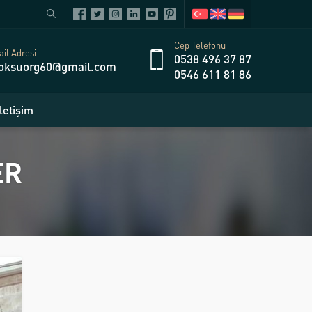
Cep Telefonu
il Adresi
0538 496 37 87
oksuorg60@gmail.com
0546 611 81 86
İletişim
ER