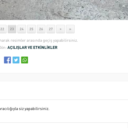
22
23
24
25
26
27
>
»
anarak resimler arasında geçiş yapabilirsiniz.
Dön:
AÇILIŞLAR VE ETKİNLİKLER
cılığıyla siz yapabilirsiniz.