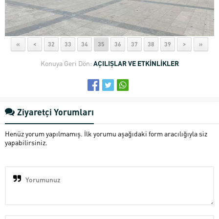
«
<
32
33
34
35
36
37
38
39
>
»
Konuya Geri Dön:
AÇILIŞLAR VE ETKİNLİKLER
Ziyaretçi Yorumları
Henüz yorum yapılmamış. İlk yorumu aşağıdaki form aracılığıyla siz
yapabilirsiniz.