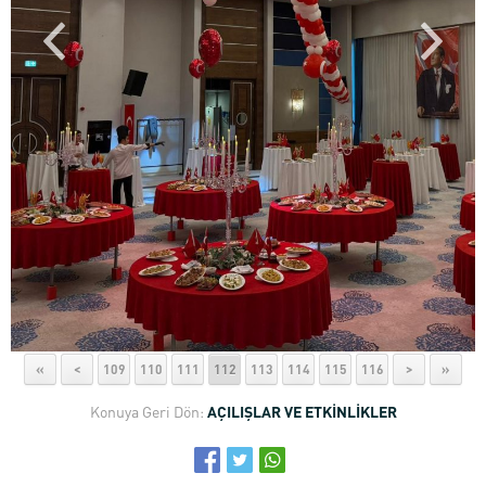
«
<
109
110
111
112
113
114
115
116
>
»
Konuya Geri Dön:
AÇILIŞLAR VE ETKİNLİKLER