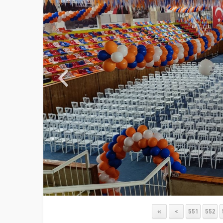
«
<
551
552