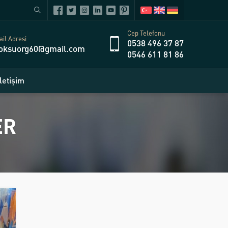
Cep Telefonu
il Adresi
0538 496 37 87
oksuorg60@gmail.com
0546 611 81 86
İletişim
ER