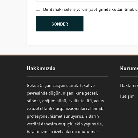
Bir dahaki sefere yorum yaptığımda kullanılmak üz
Hakkımızda
Kurums
Göksu Organizasyon olarak Tokat ve
Hakkımı
Bekir Kiper
çevresinde düğün, nişan, kına gecesi,
İletişim
sünnet, doğum günü, evlilik teklifi, açılış
ve özel etkinlik organizasyonları alanında
profesyonel hizmet sunuyoruz. Yılların
verdiği deneyim ve güçlü ekip yapımızla,
Cevap Yaz
hayatınızın en özel anlarını unutulmaz