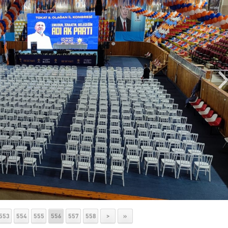
553
554
555
556
557
558
>
»