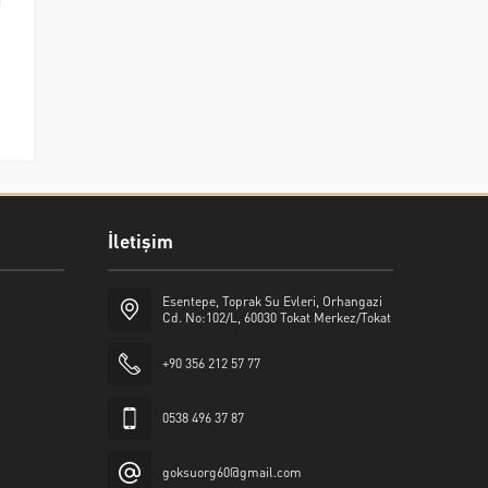
İletişim
Esentepe, Toprak Su Evleri, Orhangazi
Cd. No:102/L, 60030 Tokat Merkez/Tokat
+90 356 212 57 77
0538 496 37 87
goksuorg60@gmail.com