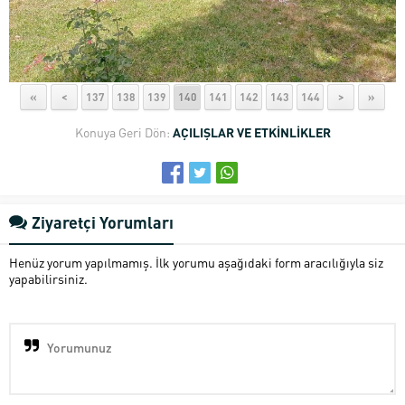
«
<
137
138
139
140
141
142
143
144
>
»
Konuya Geri Dön:
AÇILIŞLAR VE ETKİNLİKLER
Ziyaretçi Yorumları
Henüz yorum yapılmamış. İlk yorumu aşağıdaki form aracılığıyla siz
yapabilirsiniz.