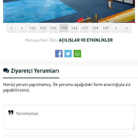
«
<
142
143
144
145
146
147
148
149
>
»
Konuya Geri Dön:
AÇILIŞLAR VE ETKİNLİKLER
Ziyaretçi Yorumları
Henüz yorum yapılmamış. İlk yorumu aşağıdaki form aracılığıyla siz
yapabilirsiniz.