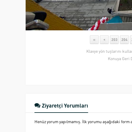
«
<
203
204
Klavye yön tuşlarını kull
Konuya Geri 
Ziyaretçi Yorumları
Henüz yorum yapılmamış. İlk yorumu aşağıdaki form ara