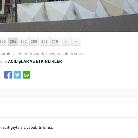
205
206
207
208
209
210
>
»
anarak resimler arasında geçiş yapabilirsiniz.
Dön:
AÇILIŞLAR VE ETKİNLİKLER
cılığıyla siz yapabilirsiniz.