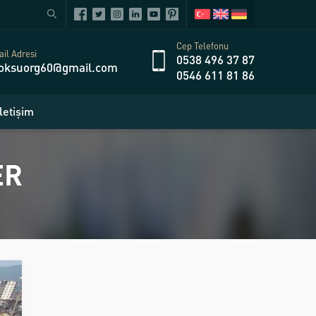
Cep Telefonu
il Adresi
0538 496 37 87
oksuorg60@gmail.com
0546 611 81 86
İletişim
ER