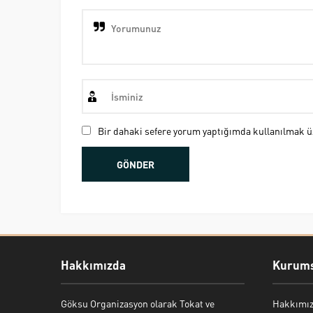
Bir dahaki sefere yorum yaptığımda kullanılmak üz
Hakkımızda
Kurums
Göksu Organizasyon olarak Tokat ve
Hakkımı
Bekir Kiper