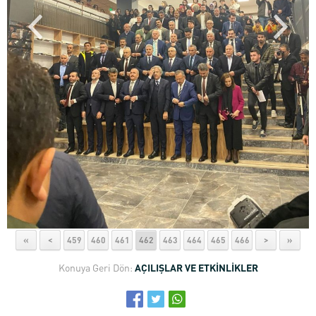
«
<
459
460
461
462
463
464
465
466
>
»
Konuya Geri Dön:
AÇILIŞLAR VE ETKİNLİKLER