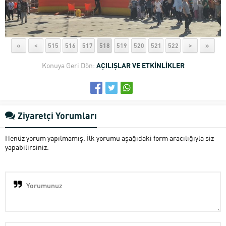
«
<
515
516
517
518
519
520
521
522
>
»
Konuya Geri Dön:
AÇILIŞLAR VE ETKİNLİKLER
Ziyaretçi Yorumları
Henüz yorum yapılmamış. İlk yorumu aşağıdaki form aracılığıyla siz
yapabilirsiniz.