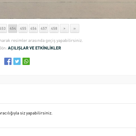
453
454
455
456
457
458
>
»
anarak resimler arasında geçiş yapabilirsiniz.
Dön:
AÇILIŞLAR VE ETKİNLİKLER
cılığıyla siz yapabilirsiniz.