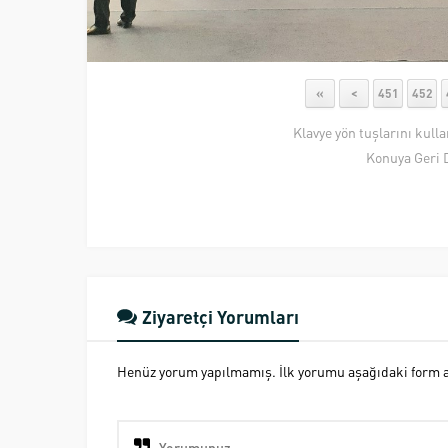
«
<
451
452
Klavye yön tuşlarını kull
Konuya Geri 
Ziyaretçi Yorumları
Henüz yorum yapılmamış. İlk yorumu aşağıdaki form ara