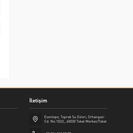
İletişim
Esentepe, Toprak Su Evleri, Orhangazi
Cd. No:102/L, 60030 Tokat Merkez/Tokat