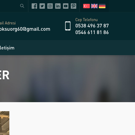
Cep Telefonu
il Adresi
0538 496 37 87
oksuorg60@gmail.com
0546 611 81 86
İletişim
ER