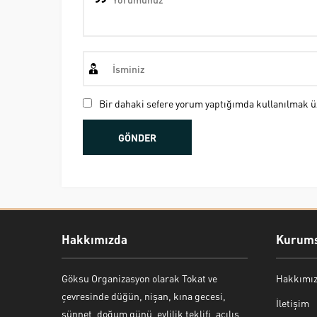
Bir dahaki sefere yorum yaptığımda kullanılmak üz
Hakkımızda
Kurums
Göksu Organizasyon olarak Tokat ve
Hakkımı
Bekir Kiper
çevresinde düğün, nişan, kına gecesi,
İletişim
sünnet, doğum günü, evlilik teklifi, açılış