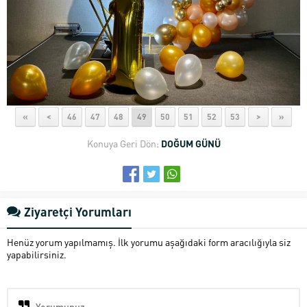
«
<
46
47
48
49
50
51
52
53
>
»
Konuya Geri Dön:
DOĞUM GÜNÜ
Ziyaretçi Yorumları
Henüz yorum yapılmamış. İlk yorumu aşağıdaki form aracılığıyla siz
yapabilirsiniz.