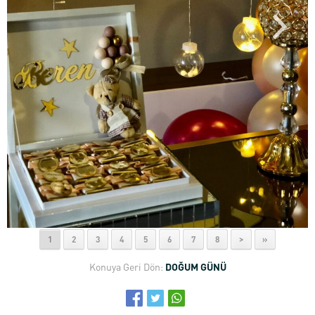
1
2
3
4
5
6
7
8
>
»
Konuya Geri Dön:
DOĞUM GÜNÜ