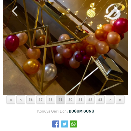
«
<
56
57
58
59
60
61
62
63
>
»
Konuya Geri Dön:
DOĞUM GÜNÜ