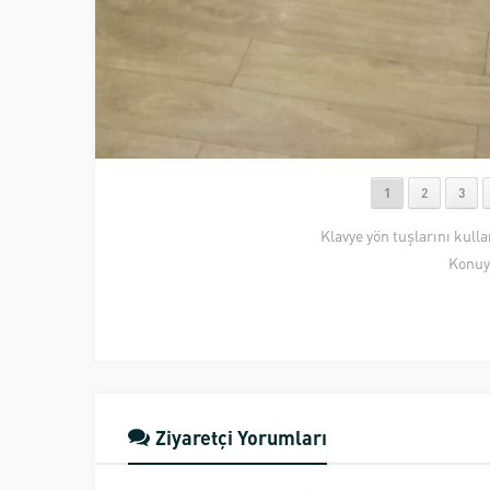
1
2
3
Klavye yön tuşlarını kull
Konuy
Ziyaretçi Yorumları