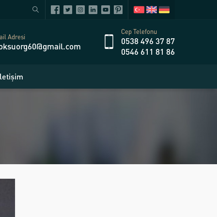
Cep Telefonu
il Adresi
0538 496 37 87
oksuorg60@gmail.com
0546 611 81 86
İletişim