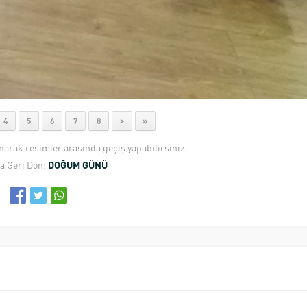
4
5
6
7
8
>
»
anarak resimler arasında geçiş yapabilirsiniz.
a Geri Dön:
DOĞUM GÜNÜ