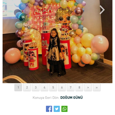
1
2
3
4
5
6
7
8
>
»
Konuya Geri Dön:
DOĞUM GÜNÜ