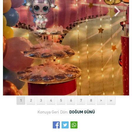
1
2
3
4
5
6
7
8
>
»
Konuya Geri Dön:
DOĞUM GÜNÜ