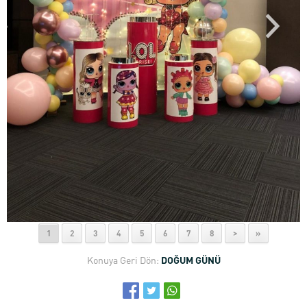
1
2
3
4
5
6
7
8
>
»
Konuya Geri Dön:
DOĞUM GÜNÜ