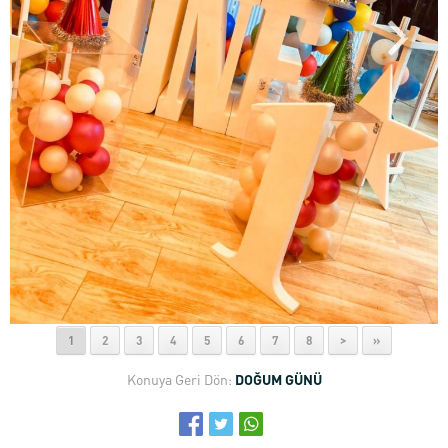
1
2
3
4
5
6
7
8
>
»
Konuya Geri Dön:
DOĞUM GÜNÜ